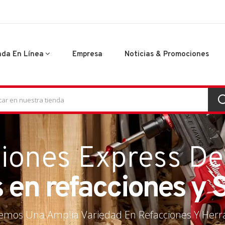
nda En Línea
Empresa
Noticias & Promociones
 Norte
iones Express De
 en refacciones y 
emos Una Amplia Variedad En Refacciones Y Her