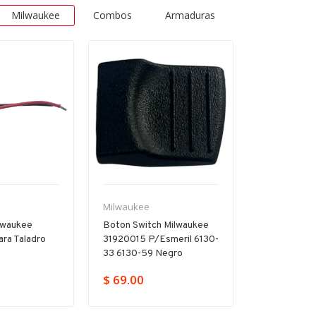
Milwaukee
Combos
Armaduras
Venta
-11%
Venta
Milwaukee
Milwaukee
h Milwaukee
Interruptor Gatillo
Broquero De
esmeril 6130-
Milwaukee 23665315
Milwaukee 
Negro
P/5317-59 5317-20
Para 2607 
$ 379.00
$
$ 426.00
$ 905.00