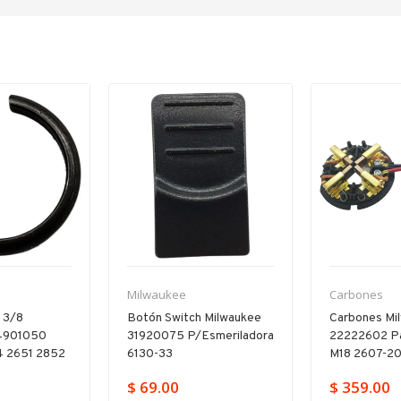
Carbones
Milwaukee
 Milwaukee
Carbones Milwaukee
Boton Switc
esmeriladora
22222602 Para Taladro
31920015 P/
M18 2607-20
33 6130-59 
$ 359.00
$ 69.00