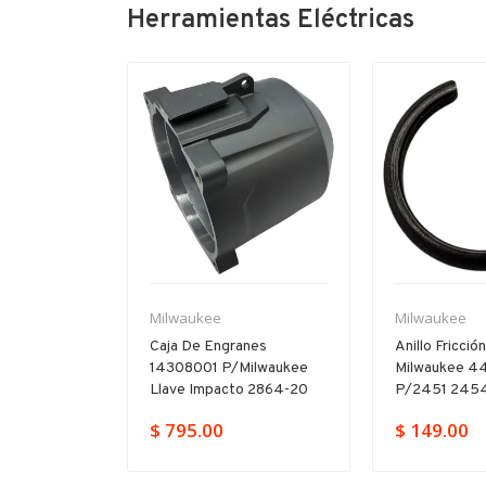
Herramientas Eléctricas
Milwaukee
Milwaukee
nes
Anillo Fricción 3/8
Botón Switch
ilwaukee
Milwaukee 44901050
31920075 P/
o 2864-20
P/2451 2454 2651 2852
6130-33
$ 149.00
$ 69.00