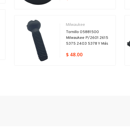
Milwaukee
Bas
Tornillo 05881500
Bas
Milwaukee P/2601 2615
Mil
5375 2403 5378 Y Más
P/l
$ 48.00
$ 