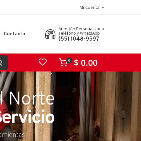
Mi Cuenta
Atención Personalizada
Teléfono y WhatsApp
Contacto
(55) 1048-9597
$ 0.00
0
l Norte
Servicio
ramientas