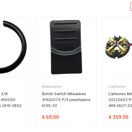
Carbones
Milwaukee
 Milwaukee
Carbones Milwaukee
Boton Switc
esmeriladora
22222602 Para Taladro
31920015 P/
M18 2607-20
33 6130-59 
$ 359.00
$ 69.00