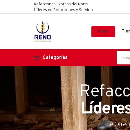
Refacciones Express del Norte
Líderes en Refacciones y Servicio
Inicio
Tie
Categorías
ones Express Del
Refacc
y segura
Líderes
Le Ofrec