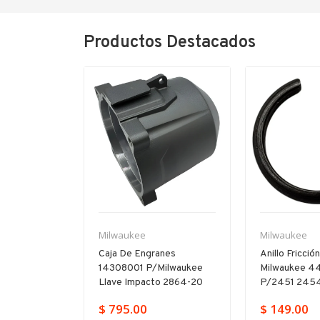
Productos Destacados
Milwaukee
Milwaukee
nes
Anillo Fricción 3/8
Botón Switch
ilwaukee
Milwaukee 44901050
31920075 P/
o 2864-20
P/2451 2454 2651 2852
6130-33
$ 149.00
$ 69.00