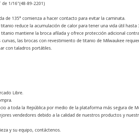
 de 1/16"(48-89-2201)

da de 135° comienza a hacer contacto para evitar la caminata.

 titanio reduce la acumulación de calor para tener una vida útil hasta
e titanio mantiene la broca afilada y ofrece protección adicional contra
es curvas, las brocas con revestimiento de titanio de Milwaukee requ
con taladros portátiles. 

ado Libre. 

ompra.

ocio a toda la República por medio de la plataforma más segura de M
s vendedores debido a la calidad de nuestros productos y nuestro ex
ieza y su equipo, contáctenos.
