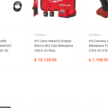
Combos
Combos
uelle
Kit Llave Impacto Ángulo
Kit Carcasa
4466100
Recto M12 Fuel Milwaukee
Milwaukee P
46-30
2564-22 Rojo
2763-20 27
$ 10,139.00
$ 1,199.0