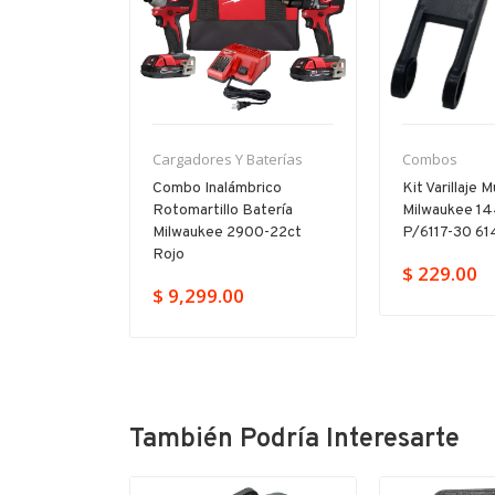
Cargadores Y Baterías
Combos
ras Uso
Combo Inalámbrico
Kit Varillaje M
s 49224025
Rotomartillo Batería
Milwaukee 1
Milwaukee 2900-22ct
P/6117-30 61
Rojo
$ 229.00
$ 9,299.00
También Podría Interesarte