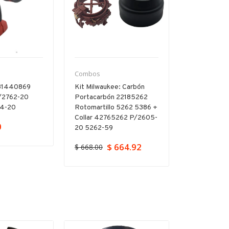
Combos
Combos
 31440869
Kit Milwaukee: Carbón
Kit Yunque
/2762-20
Portacarbón 22185262
Milwaukee
64-20
Rotomartillo 5262 5386 +
P/destornil
Collar 42765262 P/2605-
0
$ 799.00
20 5262-59
$ 664.92
$ 668.00