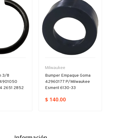
Milwaukee
Milwaukee
ón 3/8
Bumper Empaque Goma
Tornillo 05
44901050
42960177 P/milwaukee
Milwaukee 
4 2651 2852
Esmeril 6130-33
5375 2403 
$ 140.00
$ 48.00
Información