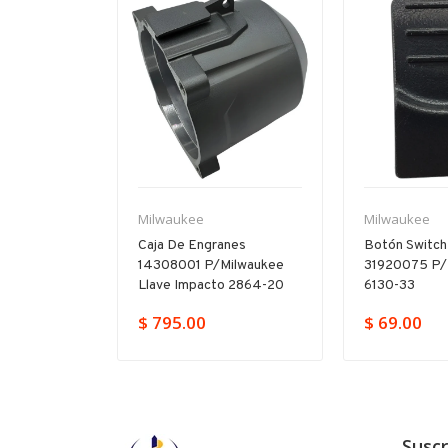
-11%
Milwaukee
Milwaukee
illo
Caja De Engranes
Botón Switch
665315
14308001 P/milwaukee
31920075 P/
17-20
Llave Impacto 2864-20
6130-33
379.00
$ 795.00
$ 69.00
Suscr