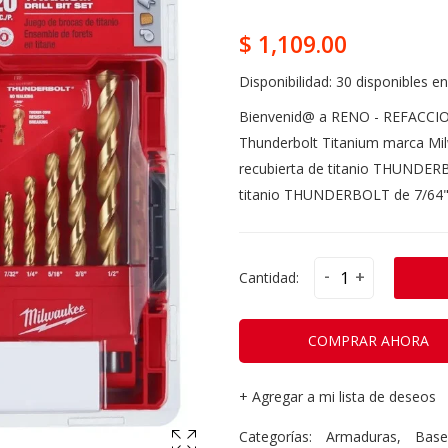
$ 1,109.00
Disponibilidad:
30 disponibles en
Bienvenid@ a RENO - REFACCI
Thunderbolt Titanium marca Mi
recubierta de titanio THUNDERB
titanio THUNDERBOLT de 7/64"(
-
+
Cantidad:
COMPRAR AHORA
+
Agregar a mi lista de deseos
Categorías:
Armaduras
,
Base