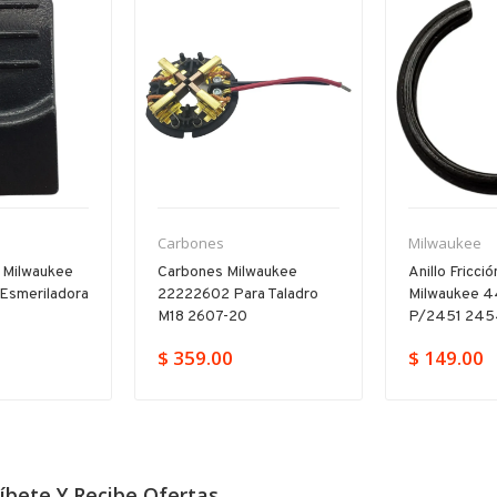
Carbones
Milwaukee
 Milwaukee
Carbones Milwaukee
Anillo Fricci
esmeriladora
22222602 Para Taladro
Milwaukee 
M18 2607-20
P/2451 245
$ 359.00
$ 149.00
íbete Y Recibe Ofertas