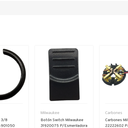
Milwaukee
Carbones
n 3/8
Botón Switch Milwaukee
Carbones Mi
4901050
31920075 P/esmeriladora
22222602 Pa