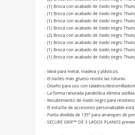
- (1) Broca con acabado de óxido negro Thunde
- (1) Broca con acabado de óxido negro Thunde
- (1) Broca con acabado de óxido negro Thunde
- (1) Broca con acabado de óxido negro Thunde
- (2) Broca con acabado de óxido negro Thunde
- (1) Broca con acabado de óxido negro Thunde
- (1) Broca con acabado de óxido negro Thunde
- (1) Broca con acabado de óxido negro Thunde
- Ideal para metal, madera y plásticos.

- El núcleo más grueso resiste las roturas.

- Diseño para uso con taladros/destornilladores
- La forma ranurada parabólica elimina astillas
- Recubrimiento de óxido negro para resistencia
- El estuche de accesorios personalizable es
- Punta dividida de 135° para arranques de prec
- SECURE GRIP™ DE 3 LADOS PLANOS previene q