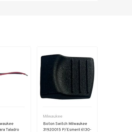
Venta
Milwaukee
Milwaukee
lwaukee
Boton Switch Milwaukee
Interruptor G
ra Taladro
31920015 P/esmeril 6130-
Milwaukee 