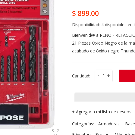
$ 899.00
Disponibilidad:
4 disponibles en 
Bienvenid@ a RENO - REFACCI
21 Piezas Oxido Negro de la m
acabado de óxido negro Thunder
-
+
Cantidad:
+
Agregar a mi lista de deseos
Categorías:
Armaduras
,
Base
Etiquetas:
Brocas
,
Milwauke