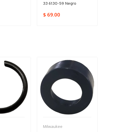
0
33 6130-59 Negro
P/5317-59 
$ 69.00
$
$ 426.00
Milwaukee
Milwaukee