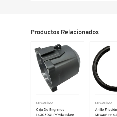
Productos Relacionados
Milwaukee
Milwaukee
22200017
Caja De Engranes
Anillo Fricció
Milwaukee
14308001 P/milwaukee
Milwaukee 4