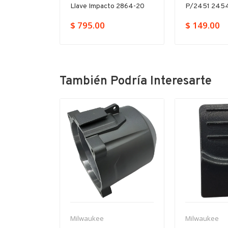
-20
Llave Impacto 2864-20
P/2451 2454
$ 795.00
$ 149.00
También Podría Interesarte
-11%
Milwaukee
Milwaukee