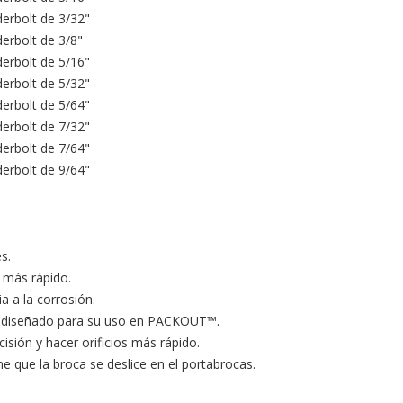
rbolt de 3/32"

rbolt de 3/8"

rbolt de 5/16"

rbolt de 5/32"

rbolt de 5/64"

rbolt de 7/32"

rbolt de 7/64"

rbolt de 9/64"

.

 más rápido.

 a la corrosión.

tá diseñado para su uso en PACKOUT™.

isión y hacer orificios más rápido.

ue la broca se deslice en el portabrocas.
