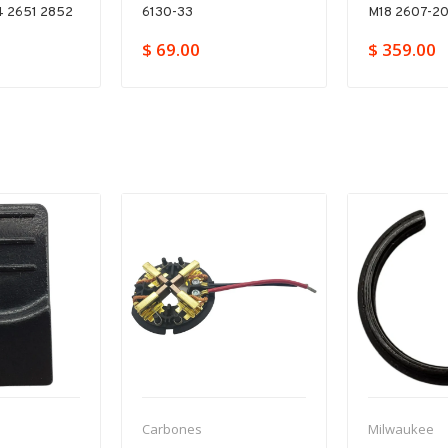
 2651 2852
6130-33
M18 2607-2
$ 69.00
$ 359.00
Carbones
Milwaukee