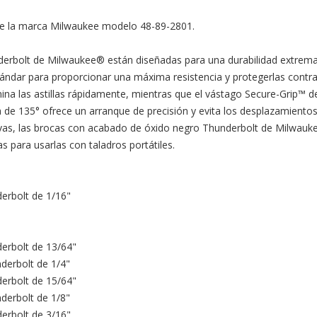
e la marca Milwaukee modelo 48-89-2801.

bolt de Milwaukee® están diseñadas para una durabilidad extrema y v
dar para proporcionar una máxima resistencia y protegerlas contra l
ina las astillas rápidamente, mientras que el vástago Secure-Grip™ d
a de 135° ofrece un arranque de precisión y evita los desplazamientos p
urvas, las brocas con acabado de óxido negro Thunderbolt de Milwauk
ara usarlas con taladros portátiles.

rbolt de 1/16"

erbolt de 13/64"

erbolt de 1/4"

erbolt de 15/64"

erbolt de 1/8"

rbolt de 3/16"
