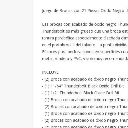
Juego de Brocas con 21 Piezas Oxido Negro d
Las brocas con acabado de óxido negro Thunder
Thunderbolt es más grueso que una broca están
ranura parabólica especialmente diseñada elim
en el portabrocas del taladro. La punta dividid
Eficaces para perforaciones en superficies c
metal, madera y PVC, y son muy recomendadas p
INCLUYE:

- (2) Broca con acabado de óxido negro Thunde
- (1) 11/64" Thunderbolt Black Oxide Drill Bit

- (1) 1/2" Thunderbolt Black Oxide Drill Bit

- (1) Broca con acabado de óxido negro Thund
- (2) Brocas con acabado de óxido negro Thund
- (1) Broca con acabado de óxido negro Thund
- (2) Brocas con acabado de óxido negro Thund
- (2) Broca con acabado de óxido negro Thunde