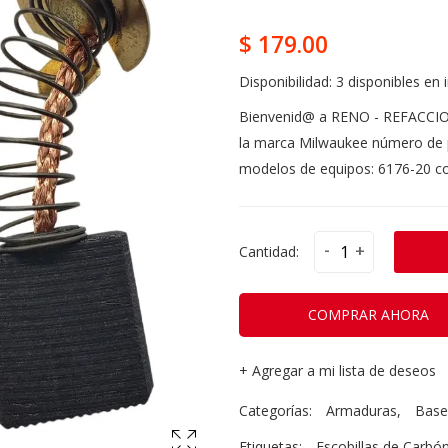
$ 179.00
Disponibilidad:
3 disponibles en 
Bienvenid@ a RENO - REFACCI
la marca Milwaukee número de p
modelos de equipos: 6176-20 con 
-
+
Cantidad:
COMPRAR AHORA
+
Agregar a mi lista de deseos
Categorías:
Armaduras
,
Base
Etiquetas:
Escobillas de Carbó