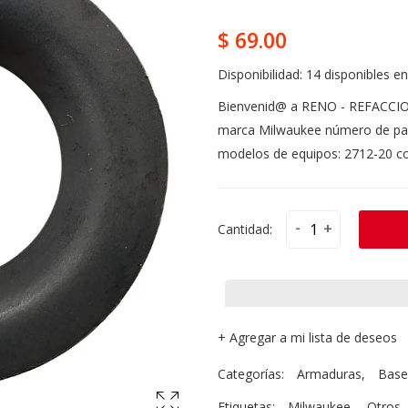
$ 69.00
Disponibilidad:
14 disponibles en
Bienvenid@ a RENO - REFACCIO
marca Milwaukee número de part
modelos de equipos: 2712-20 con
-
+
Cantidad:
+
Agregar a mi lista de deseos
Categorías:
Armaduras
,
Base
Etiquetas:
Milwaukee
,
Otros