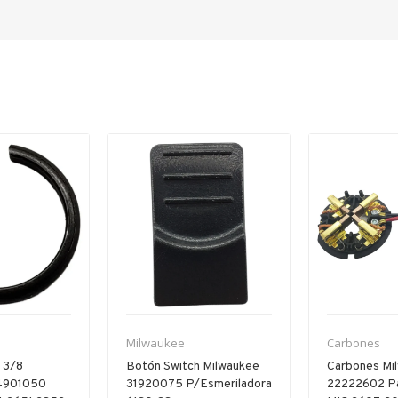
Milwaukee
Carbones
n 3/8
Botón Switch Milwaukee
Carbones Mi
4901050
31920075 P/esmeriladora
22222602 Pa