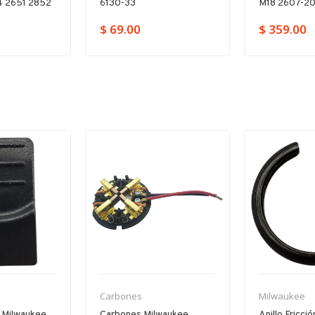
 2651 2852
6130-33
M18 2607-2
$ 69.00
$ 359.00
Carbones
Milwaukee
 Milwaukee
Carbones Milwaukee
Anillo Fricci