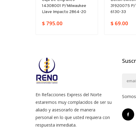
665315
14308001 P/milwaukee
31920075 P/
17-20
Llave Impacto 2864-20
6130-33
379.00
$ 795.00
$ 69.00
Suscr
En Refacciones Express del Norte
Somos l
estaremos muy complacidos de ser su
aliado y asesorarlo de manera
personal en lo que usted requiera con
respuesta inmediata.