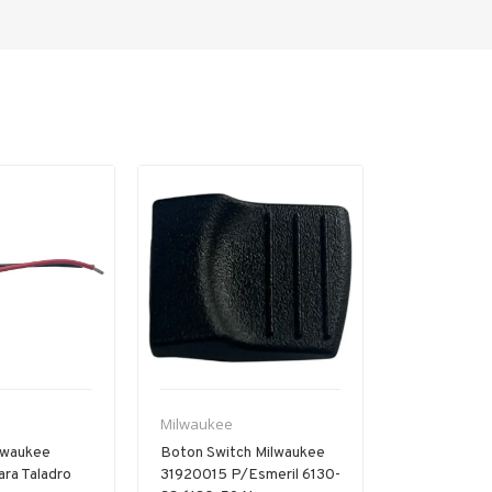
Venta
Milwaukee
Milwaukee
lwaukee
Boton Switch Milwaukee
Interruptor G
ra Taladro
31920015 P/esmeril 6130-
Milwaukee 