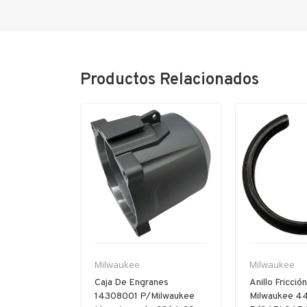
Productos Relacionados
Milwaukee
Milwaukee
22200017
Caja De Engranes
Anillo Fricció
Milwaukee
14308001 P/milwaukee
Milwaukee 4