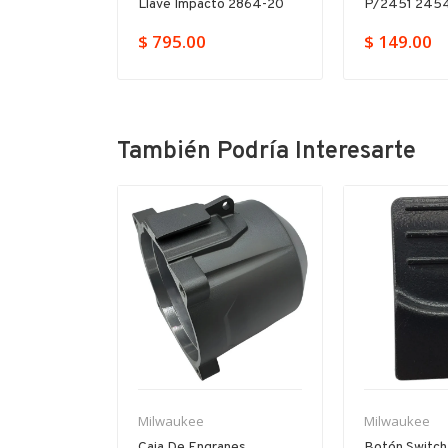
-20
Llave Impacto 2864-20
P/2451 2454
$ 795.00
$ 149.00
También Podría Interesarte
-11%
Milwaukee
Milwaukee
illo
Caja De Engranes
Botón Switch