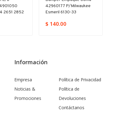
44901050
42960177 P/milwaukee
Milwaukee 
4 2651 2852
Esmeril 6130-33
5375 2403 
$ 140.00
$ 48.00
Información
Empresa
Política de Privacidad
Noticias &
Política de
Promociones
Devoluciones
Contáctanos