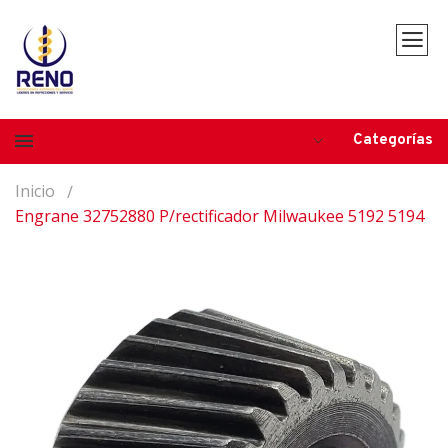
Categorías
Inicio
Engrane 32752880 P/rectificador Milwaukee 5192 5194