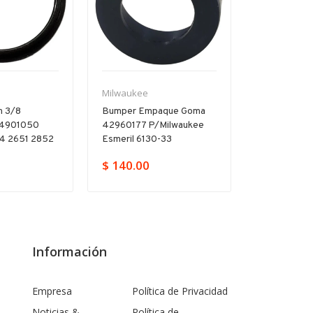
Milwaukee
Milwaukee
ón 3/8
Bumper Empaque Goma
Tornillo 05
44901050
42960177 P/milwaukee
Milwaukee 
4 2651 2852
Esmeril 6130-33
5375 2403 
$ 140.00
$ 48.00
Información
Empresa
Política de Privacidad
Noticias &
Política de