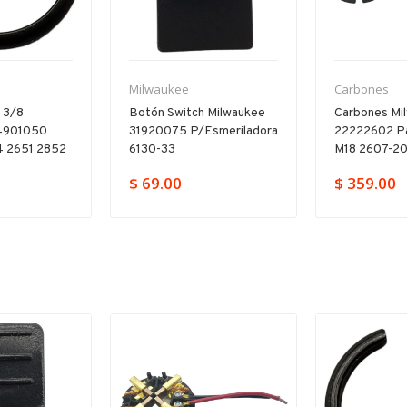
Milwaukee
Carbones
n 3/8
Botón Switch Milwaukee
Carbones Mi
4901050
31920075 P/esmeriladora
22222602 Pa
 2651 2852
6130-33
M18 2607-2
$ 69.00
$ 359.00