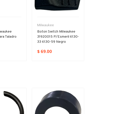
Milwaukee
Milwaukee
lwaukee
Boton Switch Milwaukee
Interruptor G
ra Taladro
31920015 P/esmeril 6130-
Milwaukee 
0
33 6130-59 Negro
P/5317-59 
$ 69.00
$
$ 426.00