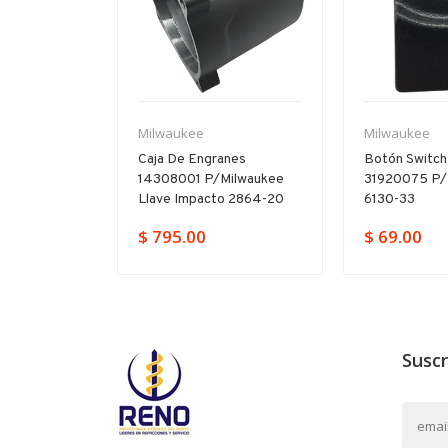
Milwaukee
Milwaukee
illo
Caja De Engranes
Botón Switch
665315
14308001 P/milwaukee
31920075 P/
17-20
Llave Impacto 2864-20
6130-33
379.00
$ 795.00
$ 69.00
Suscr