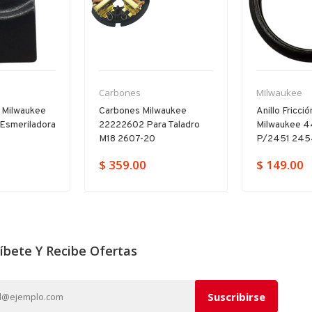
Carbones
Milwaukee
 Milwaukee
Carbones Milwaukee
Anillo Fricci
esmeriladora
22222602 Para Taladro
Milwaukee 
M18 2607-20
P/2451 245
$ 359.00
$ 149.00
íbete Y Recibe Ofertas