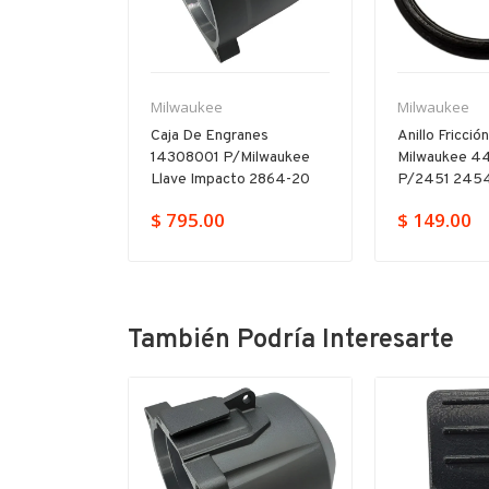
Milwaukee
Milwaukee
22200017
Caja De Engranes
Anillo Fricció
Milwaukee
14308001 P/milwaukee
Milwaukee 4
-20
Llave Impacto 2864-20
P/2451 2454
$ 795.00
$ 149.00
También Podría Interesarte
-11%