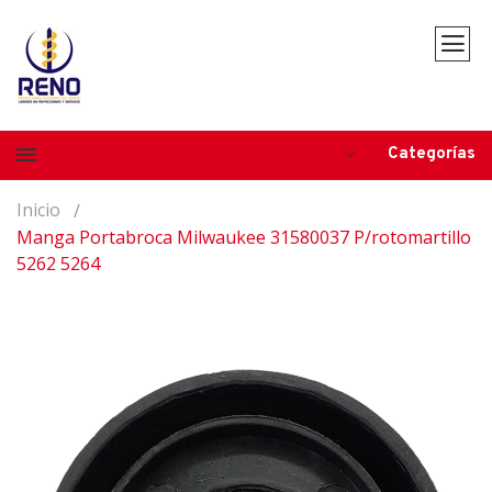
Categorías
Inicio
Manga Portabroca Milwaukee 31580037 P/rotomartillo
5262 5264