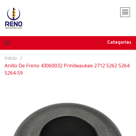
Categorías
Inicio
Anillo De Freno 43060032 P/milwaukee 2712 5262 5264
5264-59