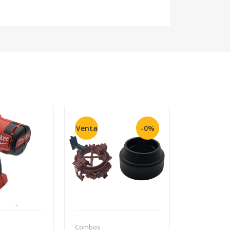
Venta
-0%
Combos
Combos