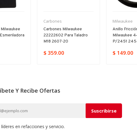
Carbones
Milwaukee
 Milwaukee
Carbones Milwaukee
Anillo Fricci
esmeriladora
22222602 Para Taladro
Milwaukee 
M18 2607-20
P/2451 245
$ 359.00
$ 149.00
íbete Y Recibe Ofertas
íderes en refacciones y servicio.