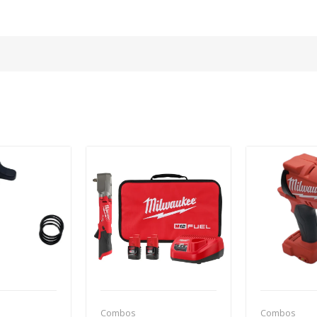
Combos
Combos