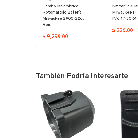
ras Uso
Combo Inalámbrico
Kit Varillaje M
s 49224025
Rotomartillo Batería
Milwaukee 1
Milwaukee 2900-22ct
P/6117-30 61
Rojo
$ 229.00
$ 9,299.00
También Podría Interesarte
-11%