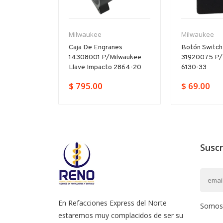
Milwaukee
Milwaukee
illo
Caja De Engranes
Botón Switch
665315
14308001 P/milwaukee
31920075 P/
17-20
Llave Impacto 2864-20
6130-33
379.00
$ 795.00
$ 69.00
Suscr
En Refacciones Express del Norte
Somos l
estaremos muy complacidos de ser su