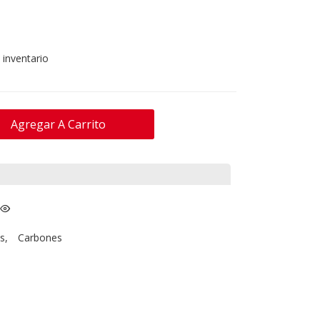
 inventario
Agregar A Carrito
s
,
Carbones