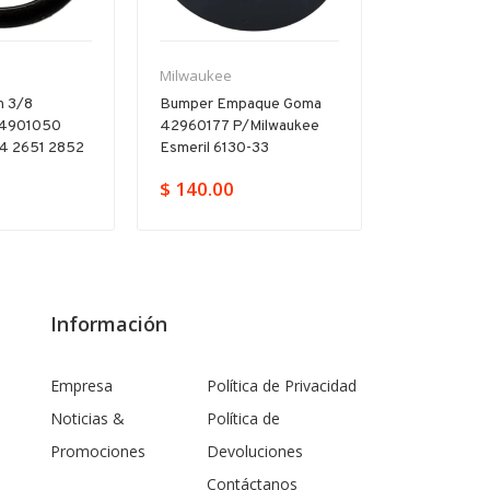
Milwaukee
Milwaukee
ón 3/8
Bumper Empaque Goma
Tornillo 05
44901050
42960177 P/milwaukee
Milwaukee 
4 2651 2852
Esmeril 6130-33
5375 2403 
$ 140.00
$ 48.00
Información
Empresa
Política de Privacidad
Noticias &
Política de
Promociones
Devoluciones
Contáctanos