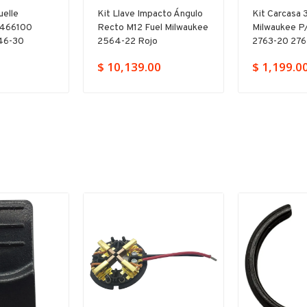
uelle
Kit Llave Impacto Ángulo
Kit Carcasa
4466100
Recto M12 Fuel Milwaukee
Milwaukee P
46-30
2564-22 Rojo
2763-20 27
$ 10,139.00
$ 1,199.0