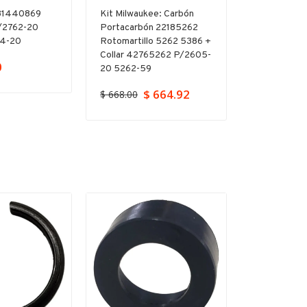
 31440869
Kit Milwaukee: Carbón
Kit Yunque
/2762-20
Portacarbón 22185262
Milwaukee
64-20
Rotomartillo 5262 5386 +
P/destornil
Collar 42765262 P/2605-
0
$ 799.00
20 5262-59
$ 664.92
$ 668.00