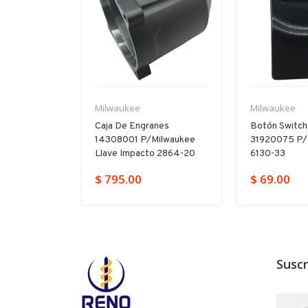
Milwaukee
Milwaukee
illo
Caja De Engranes
Botón Switch
665315
14308001 P/milwaukee
31920075 P/
17-20
Llave Impacto 2864-20
6130-33
379.00
$ 795.00
$ 69.00
Suscr