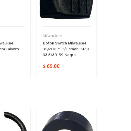
Milwaukee
Milwaukee
lwaukee
Boton Switch Milwaukee
Interruptor G
ra Taladro
31920015 P/esmeril 6130-
Milwaukee 
0
33 6130-59 Negro
P/5317-59 
$ 69.00
$
$ 426.00