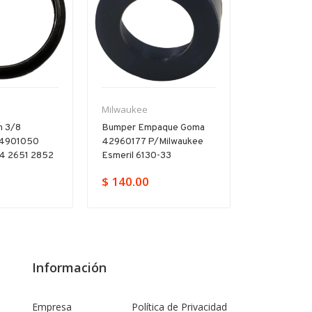
Milwaukee
Milwaukee
ón 3/8
Bumper Empaque Goma
Tornillo 05
44901050
42960177 P/milwaukee
Milwaukee 
4 2651 2852
Esmeril 6130-33
5375 2403 
$ 140.00
$ 48.00
Información
Empresa
Política de Privacidad