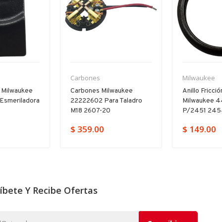
Carbones
Milwaukee
 Milwaukee
Carbones Milwaukee
Anillo Fricci
esmeriladora
22222602 Para Taladro
Milwaukee 
M18 2607-20
P/2451 245
$ 359.00
$ 149.00
íbete Y Recibe Ofertas