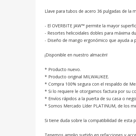
Llave para tubos de acero 36 pulgadas de la 
- El OVERBITE JAW™ permite la mayor superfici
- Resortes helicoidales dobles para máxima dura
- Diseño de mango ergonómico que ayuda a prev
¡Disponible en nuestro almacén!

* Producto nuevo.

* Producto original MILWAUKEE.

* Compra 100% segura con el respaldo de Merc
* Si lo requiere le otorgamos factura por su c
* Envíos rápidos a la puerta de su casa o neg
* Somos Mercado Líder PLATINUM, de los mejore
Si tiene duda sobre la compatibilidad de esta p
Tenemos amplio surtido en refacciones y acc