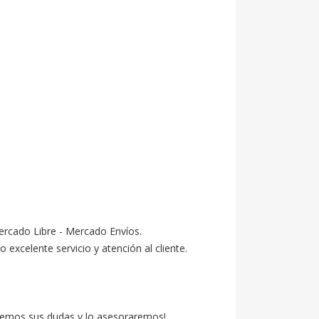
ercado Libre - Mercado Envíos.

celente servicio y atención al cliente.

emos sus dudas y lo asesoraremos!
