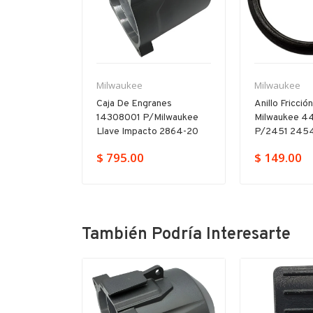
Milwaukee
Milwaukee
22200017
Caja De Engranes
Anillo Fricció
Milwaukee
14308001 P/milwaukee
Milwaukee 4
-20
Llave Impacto 2864-20
P/2451 2454
$ 795.00
$ 149.00
También Podría Interesarte
-11%