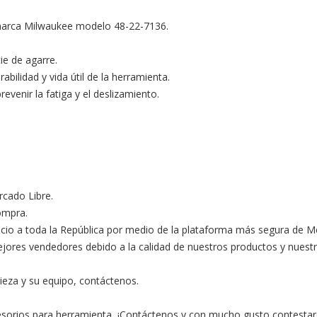
marca Milwaukee modelo 48-22-7136.

e de agarre.

bilidad y vida útil de la herramienta.

enir la fatiga y el deslizamiento.

ado Libre.

ompra.

ocio a toda la República por medio de la plataforma más segura de M
s vendedores debido a la calidad de nuestros productos y nuestro ex
ieza y su equipo, contáctenos.

esorios para herramienta, ¡Contáctenos y con mucho gusto contestar