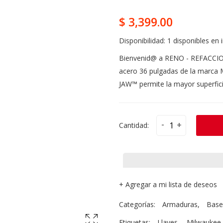
$ 3,399.00
Disponibilidad:
1 disponibles en 
Bienvenid@ a RENO - REFACCIO
acero 36 pulgadas de la marca
JAW™ permite la mayor superficie
-
+
Cantidad:
+
Agregar a mi lista de deseos
Categorías:
Armaduras
,
Base
Etiquetas:
Llaves
,
Milwaukee