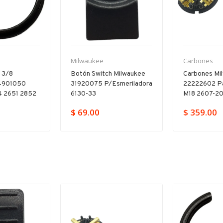
Milwaukee
Carbones
n 3/8
Botón Switch Milwaukee
Carbones Mi
4901050
31920075 P/esmeriladora
22222602 Pa
 2651 2852
6130-33
M18 2607-2
$ 69.00
$ 359.00