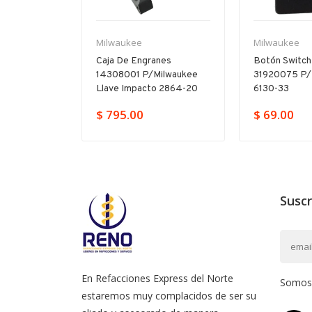
Milwaukee
Milwaukee
illo
Caja De Engranes
Botón Switch
665315
14308001 P/milwaukee
31920075 P/
17-20
Llave Impacto 2864-20
6130-33
379.00
$ 795.00
$ 69.00
Suscr
En Refacciones Express del Norte
Somos l
estaremos muy complacidos de ser su