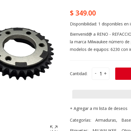
$ 349.00
Disponibilidad:
1 disponibles en 
Bienvenid@ a RENO - REFACCIO
la marca Milwaukee número de p
modelos de equipos: 6230 con in
-
+
Cantidad:
+
Agregar a mi lista de deseos
Categorías:
Armaduras
,
Base
Etiquetas:
MILWAUKEE
,
Otro