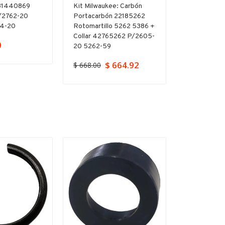
 31440869
Kit Milwaukee: Carbón
Kit Yunque
/2762-20
Portacarbón 22185262
Milwaukee
64-20
Rotomartillo 5262 5386 +
P/destornil
Collar 42765262 P/2605-
0
$ 799.00
20 5262-59
$ 664.92
$ 668.00