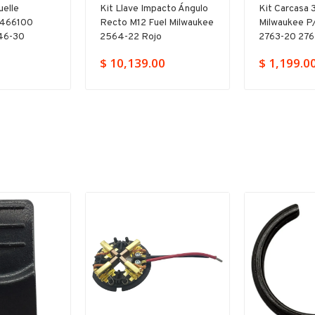
uelle
Kit Llave Impacto Ángulo
Kit Carcasa
4466100
Recto M12 Fuel Milwaukee
Milwaukee P
46-30
2564-22 Rojo
2763-20 27
$ 10,139.00
$ 1,199.0