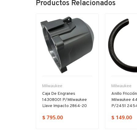
Productos Relacionados
Milwaukee
Milwaukee
22200017
Caja De Engranes
Anillo Fricció
Milwaukee
14308001 P/milwaukee
Milwaukee 4
-20
Llave Impacto 2864-20
P/2451 2454
$ 795.00
$ 149.00