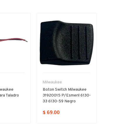
Venta
Milwaukee
Milwaukee
lwaukee
Boton Switch Milwaukee
Interruptor G
ra Taladro
31920015 P/esmeril 6130-
Milwaukee 
0
33 6130-59 Negro
P/5317-59 
$ 69.00
$
$ 426.00