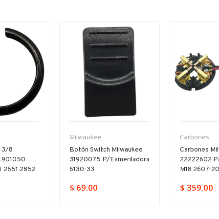
Milwaukee
Carbones
n 3/8
Botón Switch Milwaukee
Carbones Mi
4901050
31920075 P/esmeriladora
22222602 Pa
 2651 2852
6130-33
M18 2607-2
$ 69.00
$ 359.00