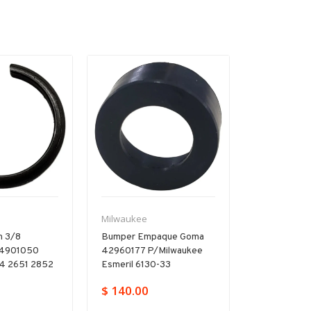
Milwaukee
Milwaukee
ón 3/8
Bumper Empaque Goma
Tornillo 05
44901050
42960177 P/milwaukee
Milwaukee 
4 2651 2852
Esmeril 6130-33
5375 2403 
$ 140.00
$ 48.00