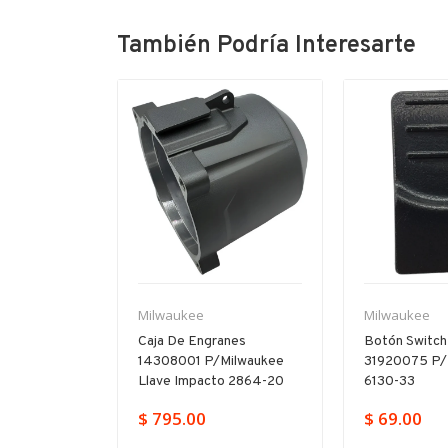
También Podría Interesarte
-11%
Milwaukee
Milwaukee
illo
Caja De Engranes
Botón Switch
665315
14308001 P/milwaukee
31920075 P/
17-20
Llave Impacto 2864-20
6130-33
379.00
$ 795.00
$ 69.00