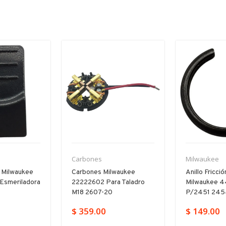
Carbones
Milwaukee
 Milwaukee
Carbones Milwaukee
Anillo Fricci
esmeriladora
22222602 Para Taladro
Milwaukee 
M18 2607-20
P/2451 245
$ 359.00
$ 149.00